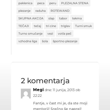
paklenica
peca
peru
PLEZALNA STENA
plezanje
raduha
ROTEWAND
SKUPNA AKCIJA
slap
tabor
tekma
TEČAJI
tečaj
tri cine
triglav
Turni smuk
Turno smučanje
vezi
votla peč
vzhodna liga
šola
športno plezanje
2 komentarja
Megi
dne: 11 junija, 2013 ob
22:22
Fantje, v čast mi je, da ste moji
mentorji! Srečno še naprej!