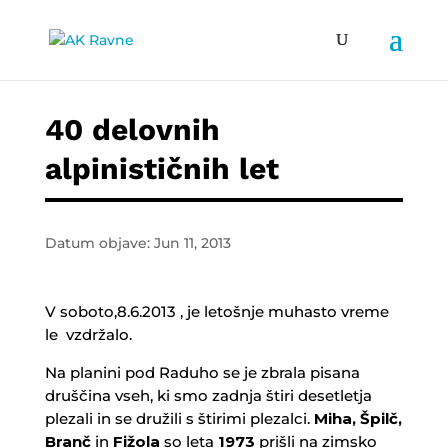
40 delovnih
alpinističnih let
Datum objave: Jun 11, 2013
V soboto,8.6.2013 , je letošnje muhasto vreme
le vzdržalo.
Na planini pod Raduho se je zbrala pisana
druščina vseh, ki smo zadnja štiri desetletja
plezali in se družili s štirimi plezalci.
Miha, Špilč,
Branč
in
Fižola
so leta
1973
prišli na zimsko