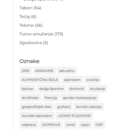
Tabori
(54)
Tečaj
(6)
Tekme
(56)
Turno smučanje
(173)
Zgodovina
(5)
Oznake
2015
AKRAVNE
aktualno
ALPINISTIČNA ŠOLA
alpinizem
avstrija
balvan
dolge športne
dolomiti
druženje
družinsko
francija
gorsko kolesarjenje
gospodinjski dan
guštanj
korošci plezajo
koroški alpinizem
LEDNO PLEZANJE
odprava
ODPRAVE
omiš
open
OSP