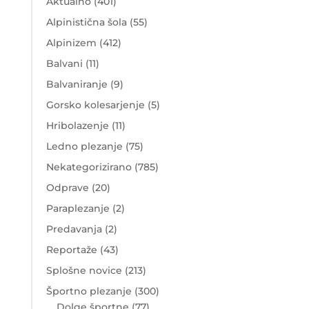
Aktualno
(401)
Alpinistična šola
(55)
Alpinizem
(412)
Balvani
(11)
Balvaniranje
(9)
Gorsko kolesarjenje
(5)
Hribolazenje
(11)
Ledno plezanje
(75)
Nekategorizirano
(785)
Odprave
(20)
Paraplezanje
(2)
Predavanja
(2)
Reportaže
(43)
Splošne novice
(213)
Športno plezanje
(300)
Dolge športne
(77)