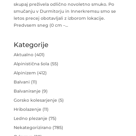
skupaj preživela odlično novoletno smuko. Po
smučanju v Durmitorju in Innerkremsu smo se
letos precej obotavljali z izborom lokacije.
Predvsem sneg (0 cm –...
Kategorije
Aktualno
(401)
Alpinistična šola
(55)
Alpinizem
(412)
Balvani
(11)
Balvaniranje
(9)
Gorsko kolesarjenje
(5)
Hribolazenje
(11)
Ledno plezanje
(75)
Nekategorizirano
(785)