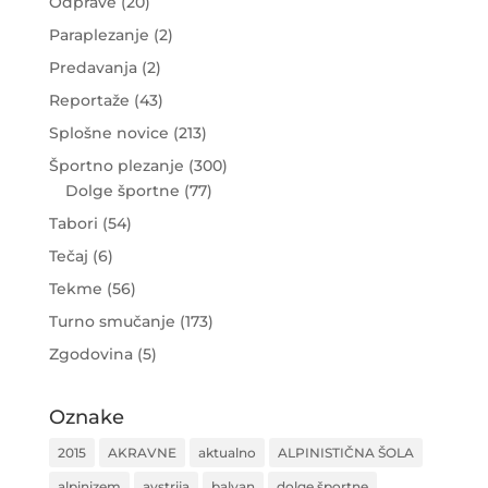
Odprave
(20)
Paraplezanje
(2)
Predavanja
(2)
Reportaže
(43)
Splošne novice
(213)
Športno plezanje
(300)
Dolge športne
(77)
Tabori
(54)
Tečaj
(6)
Tekme
(56)
Turno smučanje
(173)
Zgodovina
(5)
Oznake
2015
AKRAVNE
aktualno
ALPINISTIČNA ŠOLA
alpinizem
avstrija
balvan
dolge športne