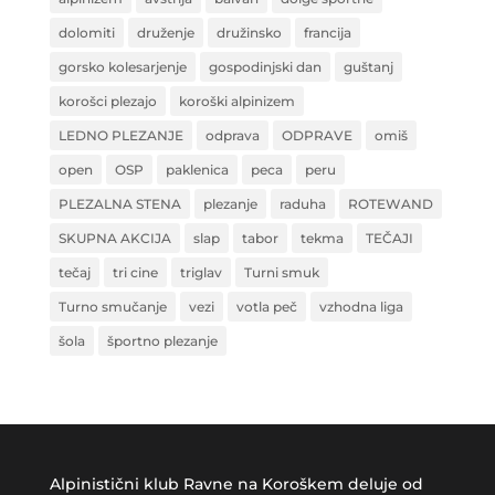
dolomiti
druženje
družinsko
francija
gorsko kolesarjenje
gospodinjski dan
guštanj
korošci plezajo
koroški alpinizem
LEDNO PLEZANJE
odprava
ODPRAVE
omiš
open
OSP
paklenica
peca
peru
PLEZALNA STENA
plezanje
raduha
ROTEWAND
SKUPNA AKCIJA
slap
tabor
tekma
TEČAJI
tečaj
tri cine
triglav
Turni smuk
Turno smučanje
vezi
votla peč
vzhodna liga
šola
športno plezanje
Alpinistični klub Ravne na Koroškem deluje od