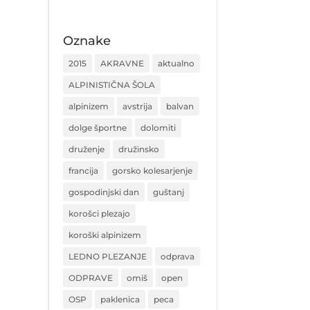
Oznake
2015
AKRAVNE
aktualno
ALPINISTIČNA ŠOLA
alpinizem
avstrija
balvan
dolge športne
dolomiti
druženje
družinsko
francija
gorsko kolesarjenje
gospodinjski dan
guštanj
korošci plezajo
koroški alpinizem
LEDNO PLEZANJE
odprava
ODPRAVE
omiš
open
OSP
paklenica
peca