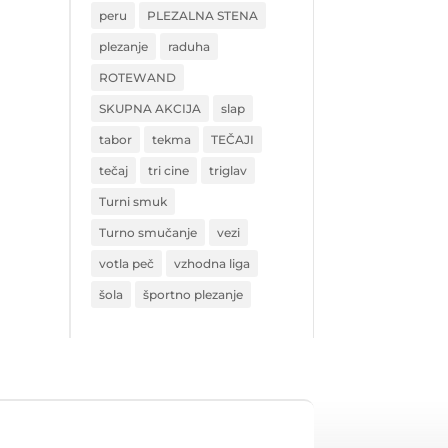
peru
PLEZALNA STENA
plezanje
raduha
ROTEWAND
SKUPNA AKCIJA
slap
tabor
tekma
TEČAJI
tečaj
tri cine
triglav
Turni smuk
Turno smučanje
vezi
votla peč
vzhodna liga
šola
športno plezanje