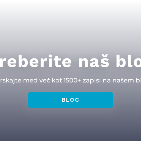
reberite naš bl
rskajte med več kot 1500+ zapisi na našem b
BLOG