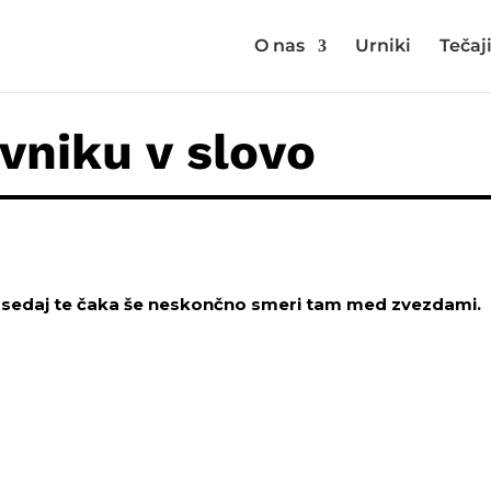
O nas
Urniki
Tečaj
vniku v slovo
ti, sedaj te čaka še neskončno smeri tam med zvezdami.