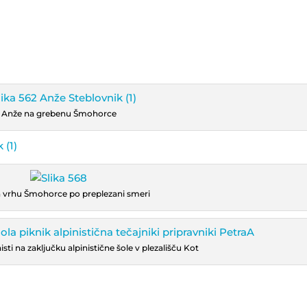
Anže na grebenu Šmohorce
 vrhu Šmohorce po preplezani smeri
inisti na zaključku alpinistične šole v plezališču Kot