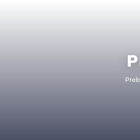
P
Preb