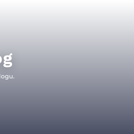
og
logu.