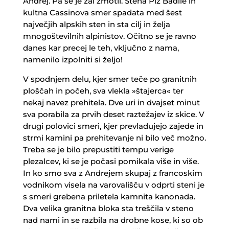
Andrej. Pa se je žal zmotil. Stena Piz Badile in
kultna Cassinova smer spadata med šest
največjih alpskih sten in sta cilj in želja
mnogoštevilnih alpinistov. Očitno se je ravno
danes kar precej le teh, vključno z nama,
namenilo izpolniti si željo!
V spodnjem delu, kjer smer teče po granitnih
ploščah in počeh, sva vlekla »štajerca« ter
nekaj navez prehitela. Dve uri in dvajset minut
sva porabila za prvih deset raztežajev iz skice. V
drugi polovici smeri, kjer prevladujejo zajede in
strmi kamini pa prehitevanje ni bilo več možno.
Treba se je bilo prepustiti tempu verige
plezalcev, ki se je počasi pomikala više in više.
In ko smo sva z Andrejem skupaj z francoskim
vodnikom visela na varovališču v odprti steni je
s smeri grebena priletela kamnita kanonada.
Dva velika granitna bloka sta treščila v steno
nad nami in se razbila na drobne kose, ki so ob