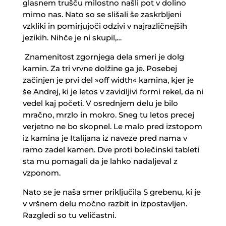
glasnem trušču milostno našli pot v dolino
mimo nas. Nato so se slišali še zaskrbljeni
vzkliki in pomirjujoči odzivi v najrazličnejših
jezikih. Nihče je ni skupil,…
Znamenitost zgornjega dela smeri je dolg
kamin. Za tri vrvne dolžine ga je. Posebej
začinjen je prvi del »off width« kamina, kjer je
še Andrej, ki je letos v zavidljivi formi rekel, da ni
vedel kaj početi. V osrednjem delu je bilo
mračno, mrzlo in mokro. Sneg tu letos precej
verjetno ne bo skopnel. Le malo pred izstopom
iz kamina je Italijana iz naveze pred nama v
ramo zadel kamen. Dve proti bolečinski tableti
sta mu pomagali da je lahko nadaljeval z
vzponom.
Nato se je naša smer priključila S grebenu, ki je
v vršnem delu močno razbit in izpostavljen.
Razgledi so tu veličastni.