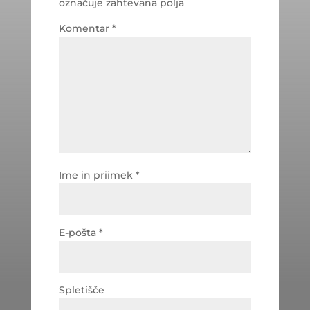
označuje zahtevana polja
Komentar
*
Ime in priimek
*
E-pošta
*
Spletišče