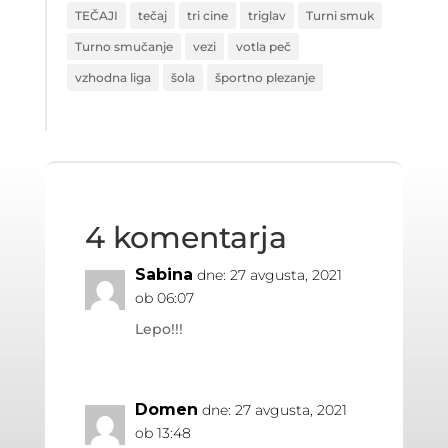
TEČAJI
tečaj
tri cine
triglav
Turni smuk
Turno smučanje
vezi
votla peč
vzhodna liga
šola
športno plezanje
4 komentarja
Sabina
dne: 27 avgusta, 2021
ob 06:07
Lepo!!!
Domen
dne: 27 avgusta, 2021
ob 13:48