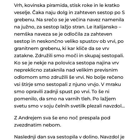
Vrh, kovinska piramida, stisk roke in le kratko
veselje. Čaka naju dolg in zahteven sestop po S
grebenu. Na srečo se je večina navez namenila
na južno, za sestop lažjo stran. Le italijansko –
nemška naveza se je odločila za zahteven
sestop in neskončno veliko spustov ob vrvi, po
granitnem grebenu, ki kar kliče da se vrv
zatakne. Združili smo moči in skupaj sestopali.
Ko se je nekje na polovica sestopa najina vrv
nepreklicno zataknila nad velikim previsnim
odlomom smo združili še vrvi. No bolje rečeno
vsi štirje smo sestopali z njuno vrvjo. V mraku
smo opravili zadnji spust po vrvi. To še ni
pomenilo, da smo na varnih tleh. Po lažjem
svetu smo v soju čelnih svetilk plezali navzdol…
Z Andrejem sva še eno noč prespala pod
zvezdnatim nebom.
Naslednji dan sva sestopila v dolino. Navzdol je