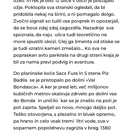
ozko. In res je bilo. Iz ulice v ulico je postajalo
ožje. Poklopila sva stranski ogledali, da bi
pridobila nekaj na širini, a ni pomagalo dolgo.
Zvočni signali so tulili vse povprek in opozarjali,
da se bova zdaj zdaj zagozdila. Nazadnje sva
spoznala, da naju ulica tudi teoretično ne
more spustiti skozi. Glej ga šmenta od stiske se
je tudi vzratni kameri zmešalo… Ko sva ne
popraskan avto parkirala na drugi strani kraja je
bil za nama pravi podvig in avantura.
Do planinske koče Sacs Fura in S stene Piz
Badila se je pristopalo po dolini »Val
Bondasca«. A ker je pred leti, več milijonov
kubičnih metrov skalovja zdrvelo po dolini vse
do Bonda in uničilo kar se je znašlo na poti je
pot zaprta. Speljali so novo, mnogo daljšo pot.
Težko otovorjena, s plezalno in bivak opremo,
pa hrano in celo vsak tremi litri vode, sva v
soparnem popoldnevu zagrizla v breg. 1380