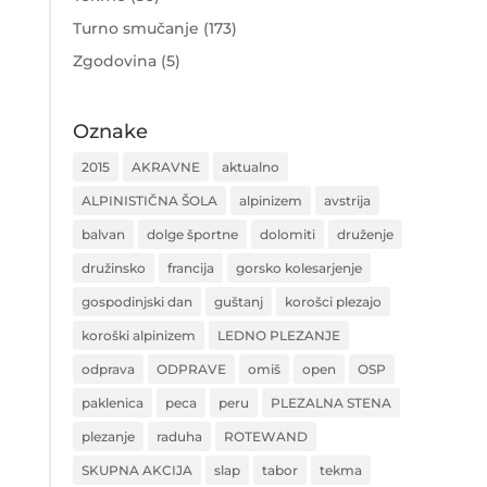
Turno smučanje
(173)
Zgodovina
(5)
Oznake
2015
AKRAVNE
aktualno
ALPINISTIČNA ŠOLA
alpinizem
avstrija
balvan
dolge športne
dolomiti
druženje
družinsko
francija
gorsko kolesarjenje
gospodinjski dan
guštanj
korošci plezajo
koroški alpinizem
LEDNO PLEZANJE
odprava
ODPRAVE
omiš
open
OSP
paklenica
peca
peru
PLEZALNA STENA
plezanje
raduha
ROTEWAND
SKUPNA AKCIJA
slap
tabor
tekma