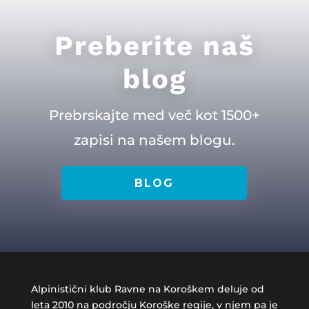
Preberite naš
blog
Prebrskajte med več kot 1500+
zapisi na našem blogu.
BLOG
Alpinistični klub Ravne na Koroškem deluje od
leta 2010 na področju Koroške regije, v njem pa je