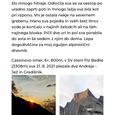
šlo mnogo hitreje. Odločila sva se za sestop po
uradno zaprti poti in mnogo lažja sva bila kot
pri vzponu. Vrv je ostala nekje na severnem
grebenu, hrano sva pojedla in vseh šest litrov
vode je končalo v najinih želodcih ali na tleh
najinega bivaka. Pičli dve uri in pol sva porabila
do avta in še sedem z njim do doma. Lepa
dogodivščina za moj oguljen alpinistični
dnevnik.
Cassinovo smer, 6+, 800m, v SV steni Piz Badile
(3308m) sva 21. 8. 2021 plezala dva Andreja –
Jež in Gradišnik.