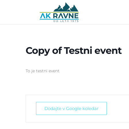
Copy of Testni event
To je testni event
Dodajte v Google koledar