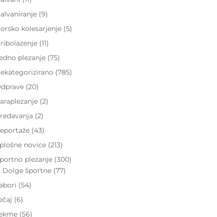
alvaniranje
(9)
orsko kolesarjenje
(5)
ribolazenje
(11)
edno plezanje
(75)
ekategorizirano
(785)
dprave
(20)
araplezanje
(2)
redavanja
(2)
eportaže
(43)
plošne novice
(213)
portno plezanje
(300)
Dolge športne
(77)
abori
(54)
ečaj
(6)
ekme
(56)