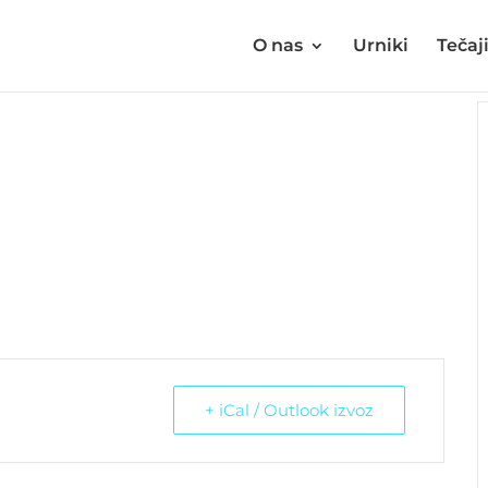
O nas
Urniki
Tečaj
+ iCal / Outlook izvoz