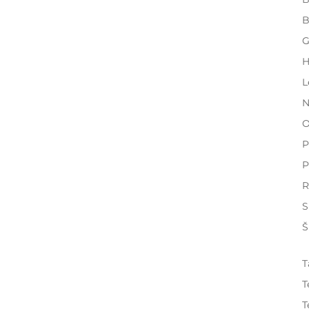
B
G
H
L
N
O
P
P
R
S
Š
T
T
T