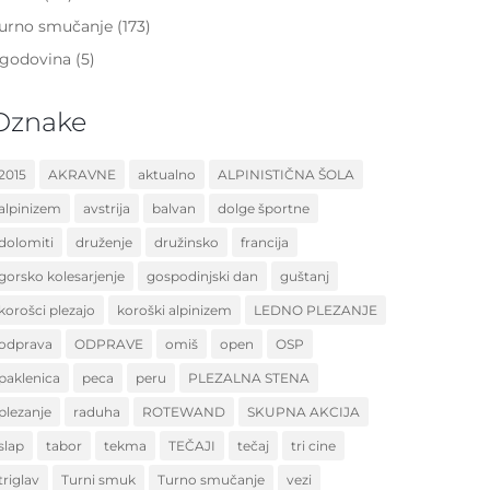
urno smučanje
(173)
godovina
(5)
Oznake
2015
AKRAVNE
aktualno
ALPINISTIČNA ŠOLA
alpinizem
avstrija
balvan
dolge športne
dolomiti
druženje
družinsko
francija
gorsko kolesarjenje
gospodinjski dan
guštanj
korošci plezajo
koroški alpinizem
LEDNO PLEZANJE
odprava
ODPRAVE
omiš
open
OSP
paklenica
peca
peru
PLEZALNA STENA
plezanje
raduha
ROTEWAND
SKUPNA AKCIJA
slap
tabor
tekma
TEČAJI
tečaj
tri cine
triglav
Turni smuk
Turno smučanje
vezi