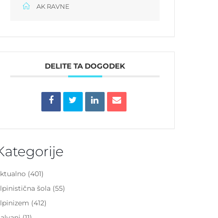
AK RAVNE
DELITE TA DOGODEK
Kategorije
ktualno
(401)
lpinistična šola
(55)
lpinizem
(412)
alvani
(11)