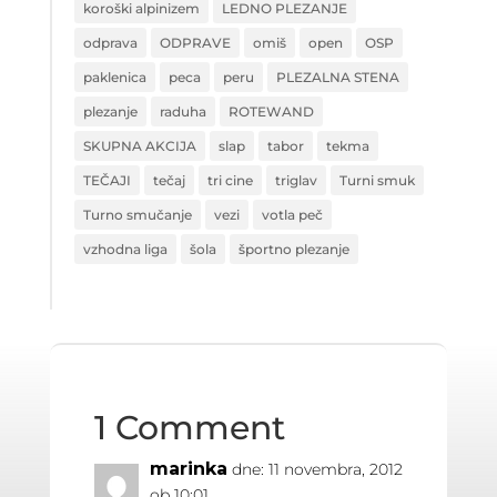
koroški alpinizem
LEDNO PLEZANJE
odprava
ODPRAVE
omiš
open
OSP
paklenica
peca
peru
PLEZALNA STENA
plezanje
raduha
ROTEWAND
SKUPNA AKCIJA
slap
tabor
tekma
TEČAJI
tečaj
tri cine
triglav
Turni smuk
Turno smučanje
vezi
votla peč
vzhodna liga
šola
športno plezanje
1 Comment
marinka
dne: 11 novembra, 2012
ob 10:01