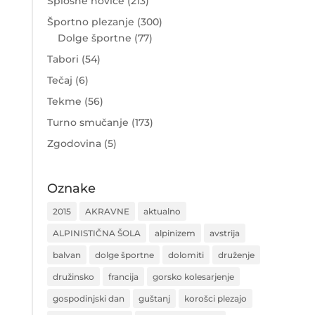
Splošne novice
(213)
Športno plezanje
(300)
Dolge športne
(77)
Tabori
(54)
Tečaj
(6)
Tekme
(56)
Turno smučanje
(173)
Zgodovina
(5)
Oznake
2015
AKRAVNE
aktualno
ALPINISTIČNA ŠOLA
alpinizem
avstrija
balvan
dolge športne
dolomiti
druženje
družinsko
francija
gorsko kolesarjenje
gospodinjski dan
guštanj
korošci plezajo