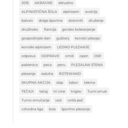
2015
AKRAVNE
aktualno
ALPINISTIČNA ŠOLA
alpinizem
avstrija
balvan
dolge športne
dolomiti
druženje
družinsko
francija
gorsko kolesarjenje
gospodinjski dan
guštanj
korošci plezajo
koroški alpinizem
LEDNO PLEZANJE
odprava
ODPRAVE
omiš
open
OSP
paklenica
peca
peru
PLEZALNA STENA
plezanje
raduha
ROTEWAND
SKUPNA AKCIJA
slap
tabor
tekma
TEČAJI
tečaj
tri cine
triglav
Turni smuk
Turno smučanje
vezi
votla peč
vzhodna liga
šola
športno plezanje