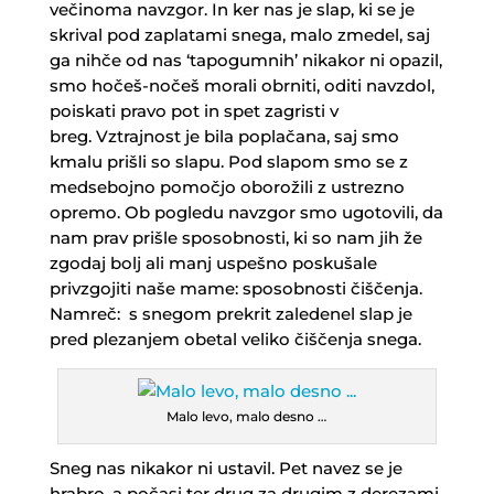
večinoma navzgor. In ker nas je slap, ki se je
skrival pod zaplatami snega, malo zmedel, saj
ga nihče od nas ‘tapogumnih’ nikakor ni opazil,
smo hočeš-nočeš morali obrniti, oditi navzdol,
poiskati pravo pot in spet zagristi v
breg. Vztrajnost je bila poplačana, saj smo
kmalu prišli so slapu. Pod slapom smo se z
medsebojno pomočjo oborožili z ustrezno
opremo. Ob pogledu navzgor smo ugotovili, da
nam prav prišle sposobnosti, ki so nam jih že
zgodaj bolj ali manj uspešno poskušale
privzgojiti naše mame: sposobnosti čiščenja.
Namreč: s snegom prekrit zaledenel slap je
pred plezanjem obetal veliko čiščenja snega.
Malo levo, malo desno …
Sneg nas nikakor ni ustavil. Pet navez se je
hrabro, a počasi ter drug za drugim z derezami