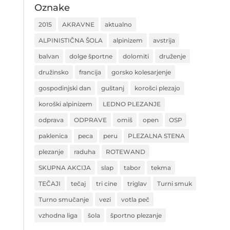
Oznake
2015
AKRAVNE
aktualno
ALPINISTIČNA ŠOLA
alpinizem
avstrija
balvan
dolge športne
dolomiti
druženje
družinsko
francija
gorsko kolesarjenje
gospodinjski dan
guštanj
korošci plezajo
koroški alpinizem
LEDNO PLEZANJE
odprava
ODPRAVE
omiš
open
OSP
paklenica
peca
peru
PLEZALNA STENA
plezanje
raduha
ROTEWAND
SKUPNA AKCIJA
slap
tabor
tekma
TEČAJI
tečaj
tri cine
triglav
Turni smuk
Turno smučanje
vezi
votla peč
vzhodna liga
šola
športno plezanje