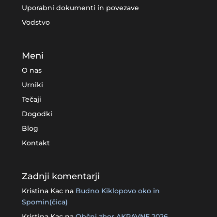
Uporabni dokumenti in povezave
Vodstvo
Meni
O nas
Urniki
Tečaji
Dogodki
Blog
Kontakt
Zadnji komentarji
Kristina Kac
na
Budno Kiklopovo oko in
Spomin(čica)
Kristina Kac
na
Občni zbor AKRAVNE 2026