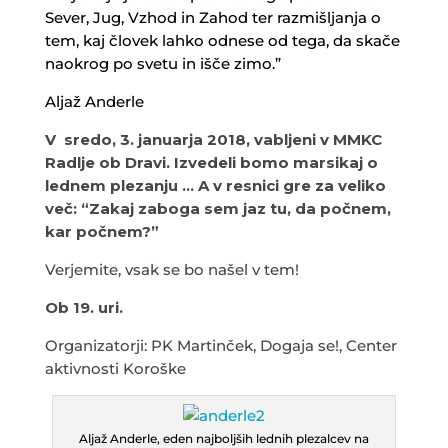
Sever, Jug, Vzhod in Zahod ter razmišljanja o
tem, kaj človek lahko odnese od tega, da skače
naokrog po svetu in išče zimo.”
Aljaž Anderle
V sredo, 3. januarja 2018, vabljeni v MMKC
Radlje ob Dravi. Izvedeli bomo marsikaj o
lednem plezanju … A v resnici gre za veliko
več: “Zakaj zaboga sem jaz tu, da počnem,
kar počnem?”
Verjemite, vsak se bo našel v tem!
Ob 19. uri.
Organizatorji: PK Martinček, Dogaja se!, Center
aktivnosti Koroške
Aljaž Anderle, eden najboljših lednih plezalcev na