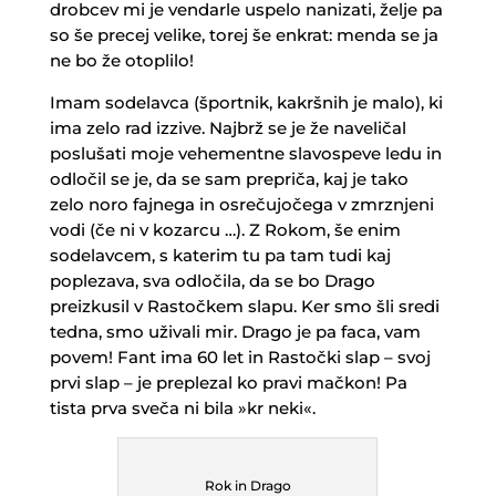
drobcev mi je vendarle uspelo nanizati, želje pa
so še precej velike, torej še enkrat: menda se ja
ne bo že otoplilo!
Imam sodelavca (športnik, kakršnih je malo), ki
ima zelo rad izzive. Najbrž se je že naveličal
poslušati moje vehementne slavospeve ledu in
odločil se je, da se sam prepriča, kaj je tako
zelo noro fajnega in osrečujočega v zmrznjeni
vodi (če ni v kozarcu …). Z Rokom, še enim
sodelavcem, s katerim tu pa tam tudi kaj
poplezava, sva odločila, da se bo Drago
preizkusil v Rastočkem slapu. Ker smo šli sredi
tedna, smo uživali mir. Drago je pa faca, vam
povem! Fant ima 60 let in Rastočki slap – svoj
prvi slap – je preplezal ko pravi mačkon! Pa
tista prva sveča ni bila »kr neki«.
Rok in Drago