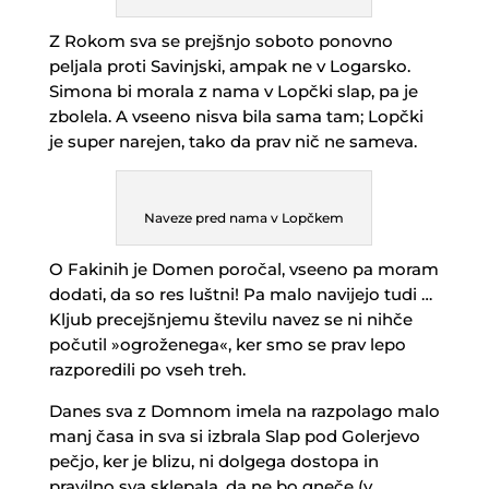
Z Rokom sva se prejšnjo soboto ponovno
peljala proti Savinjski, ampak ne v Logarsko.
Simona bi morala z nama v Lopčki slap, pa je
zbolela. A vseeno nisva bila sama tam; Lopčki
je super narejen, tako da prav nič ne sameva.
Naveze pred nama v Lopčkem
O Fakinih je Domen poročal, vseeno pa moram
dodati, da so res luštni! Pa malo navijejo tudi …
Kljub precejšnjemu številu navez se ni nihče
počutil »ogroženega«, ker smo se prav lepo
razporedili po vseh treh.
Danes sva z Domnom imela na razpolago malo
manj časa in sva si izbrala Slap pod Golerjevo
pečjo, ker je blizu, ni dolgega dostopa in
pravilno sva sklepala, da ne bo gneče (v