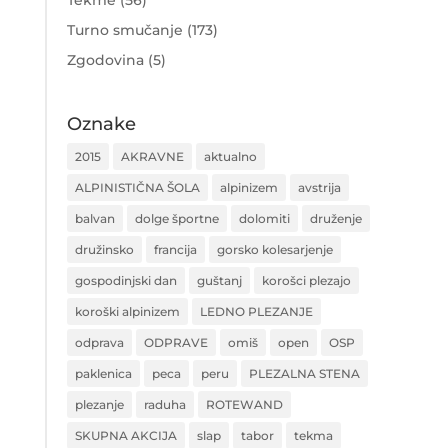
Tekme
(56)
Turno smučanje
(173)
Zgodovina
(5)
Oznake
2015
AKRAVNE
aktualno
ALPINISTIČNA ŠOLA
alpinizem
avstrija
balvan
dolge športne
dolomiti
druženje
družinsko
francija
gorsko kolesarjenje
gospodinjski dan
guštanj
korošci plezajo
koroški alpinizem
LEDNO PLEZANJE
odprava
ODPRAVE
omiš
open
OSP
paklenica
peca
peru
PLEZALNA STENA
plezanje
raduha
ROTEWAND
SKUPNA AKCIJA
slap
tabor
tekma