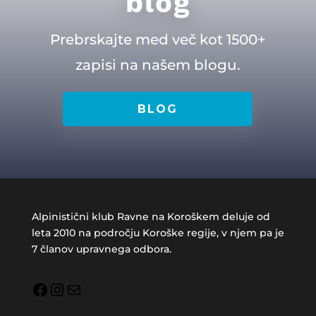
blog
Prebrskajte med več kot 1500+
zapisi na našem blogu.
BLOG
Alpinistični klub Ravne na Koroškem deluje od
leta 2010 na področju Koroške regije, v njem pa je
7 članov upravnega odbora.
Facebook
Instagram
Mail