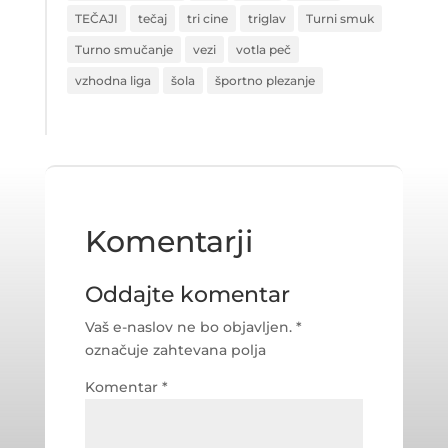
TEČAJI
tečaj
tri cine
triglav
Turni smuk
Turno smučanje
vezi
votla peč
vzhodna liga
šola
športno plezanje
Komentarji
Oddajte komentar
Vaš e-naslov ne bo objavljen.
*
označuje zahtevana polja
Komentar
*