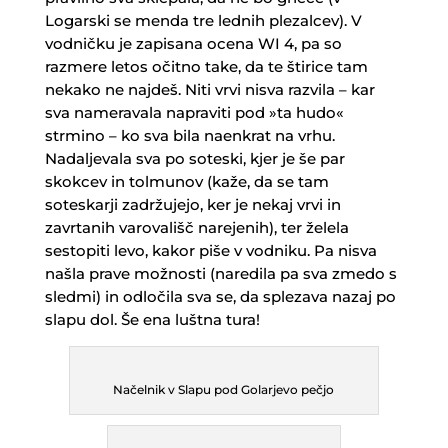
Logarski se menda tre lednih plezalcev). V
vodničku je zapisana ocena WI 4, pa so
razmere letos očitno take, da te štirice tam
nekako ne najdeš. Niti vrvi nisva razvila – kar
sva nameravala napraviti pod »ta hudo«
strmino – ko sva bila naenkrat na vrhu.
Nadaljevala sva po soteski, kjer je še par
skokcev in tolmunov (kaže, da se tam
soteskarji zadržujejo, ker je nekaj vrvi in
zavrtanih varovališč narejenih), ter želela
sestopiti levo, kakor piše v vodniku. Pa nisva
našla prave možnosti (naredila pa sva zmedo s
sledmi) in odločila sva se, da splezava nazaj po
slapu dol. Še ena luštna tura!
Načelnik v Slapu pod Golarjevo pečjo