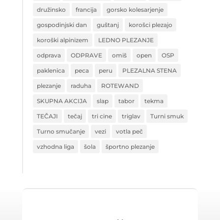
družinsko
francija
gorsko kolesarjenje
gospodinjski dan
guštanj
korošci plezajo
koroški alpinizem
LEDNO PLEZANJE
odprava
ODPRAVE
omiš
open
OSP
paklenica
peca
peru
PLEZALNA STENA
plezanje
raduha
ROTEWAND
SKUPNA AKCIJA
slap
tabor
tekma
TEČAJI
tečaj
tri cine
triglav
Turni smuk
Turno smučanje
vezi
votla peč
vzhodna liga
šola
športno plezanje