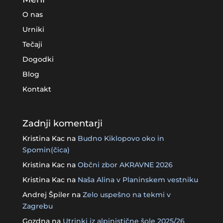
O nas
Urniki
Tečaji
Dogodki
Blog
Kontakt
Zadnji komentarji
Kristina Kac
na
Budno Kiklopovo oko in
Spomin(čica)
Kristina Kac
na
Občni zbor AKRAVNE 2026
Kristina Kac
na
Naša Alina v Planinskem vestniku
Andrej Špiler
na
Zelo uspešno na tekmi v
Zagrebu
Gozdna
na
Utrinki iz alpinistične šole 2025/26