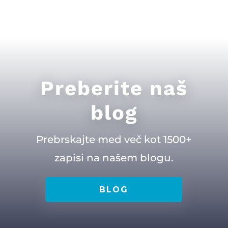
Preberite naš
blog
Prebrskajte med več kot 1500+
zapisi na našem blogu.
BLOG