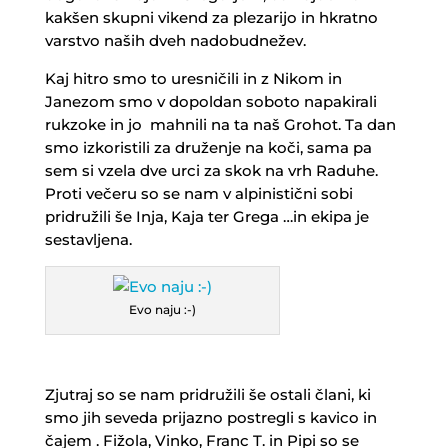
kakšen skupni vikend za plezarijo in hkratno
varstvo naših dveh nadobudnežev.
Kaj hitro smo to uresničili in z Nikom in
Janezom smo v dopoldan soboto napakirali
rukzoke in jo mahnili na ta naš Grohot. Ta dan
smo izkoristili za druženje na koči, sama pa
sem si vzela dve urci za skok na vrh Raduhe.
Proti večeru so se nam v alpinistični sobi
pridružili še Inja, Kaja ter Grega …in ekipa je
sestavljena.
Evo naju :-)
Zjutraj so se nam pridružili še ostali člani, ki
smo jih seveda prijazno postregli s kavico in
čajem . Fižola, Vinko, Franc T. in Pipi so se