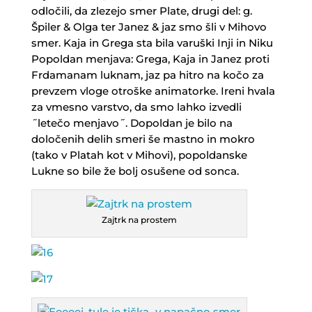
odločili, da zlezejo smer Plate, drugi del: g.
Špiler & Olga ter Janez & jaz smo šli v Mihovo
smer. Kaja in Grega sta bila varuški Inji in Niku
Popoldan menjava: Grega, Kaja in Janez proti
Frdamanam luknam, jaz pa hitro na kočo za
prevzem vloge otroške animatorke. Ireni hvala
za vmesno varstvo, da smo lahko izvedli
˝letečo menjavo˝. Dopoldan je bilo na
določenih delih smeri še mastno in mokro
(tako v Platah kot v Mihovi), popoldanske
Lukne so bile že bolj osušene od sonca.
Zajtrk na prostem