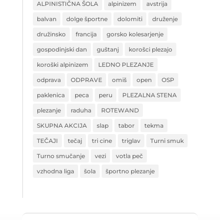
ALPINISTIČNA ŠOLA
alpinizem
avstrija
balvan
dolge športne
dolomiti
druženje
družinsko
francija
gorsko kolesarjenje
gospodinjski dan
guštanj
korošci plezajo
koroški alpinizem
LEDNO PLEZANJE
odprava
ODPRAVE
omiš
open
OSP
paklenica
peca
peru
PLEZALNA STENA
plezanje
raduha
ROTEWAND
SKUPNA AKCIJA
slap
tabor
tekma
TEČAJI
tečaj
tri cine
triglav
Turni smuk
Turno smučanje
vezi
votla peč
vzhodna liga
šola
športno plezanje