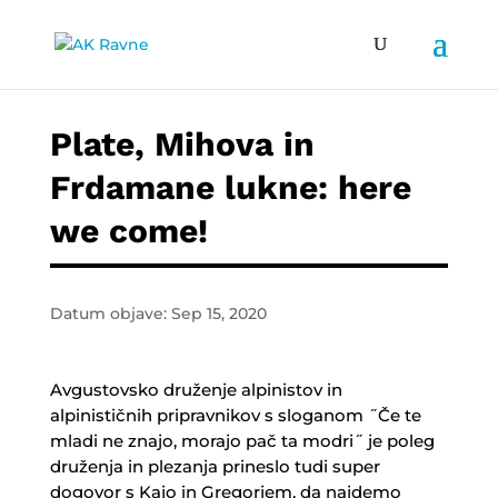
Plate, Mihova in
Frdamane lukne: here
we come!
Datum objave: Sep 15, 2020
Avgustovsko druženje alpinistov in
alpinističnih pripravnikov s sloganom ˝Če te
mladi ne znajo, morajo pač ta modri˝ je poleg
druženja in plezanja prineslo tudi super
dogovor s Kajo in Gregorjem, da najdemo