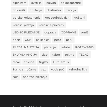
alpinizem
avstrija
balvan
dolge športne
dolomiti
druženje
družinsko
francija
gorsko kolesarjenje
gospodinjski dan
guštanj
korošci plezajo
koroški alpinizem
LEDNO PLEZANJE
odprava
ODPRAVE
omiš
open
OSP
paklenica
peca
peru
PLEZALNA STENA
plezanje
raduha
ROTEWAND
SKUPNA AKCIJA
slap
tabor
tekma
TEČAJI
tečaj
tri cine
triglav
Turni smuk
Turno smučanje
vezi
votla peč
vzhodna liga
šola
športno plezanje