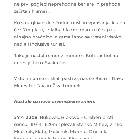
na prvi pogled neprehodne bariere in prehode
začrtanih smeri.
Ko so v glavo silile čudne misli in vprašanja: k’k pa
čez š’to plato, je Miha hladno reko: tu čez pa z
nihajno prečnico in gugali smo se v steni visoko
nad all inclusive turisti.
Tako je nastala smer z imenom: Bol star bol nor –
in res je tako. Svaka čast.
V dolini pa so stiskali pesti za nas še Bica in Davo
Mihev ter Tara in Živa Ledinek.
Nastale so nove prvenstvene smeri:
27.4.2008
: Bukovac, Biokovo – Greben proti
soncu, III+/I-II, 620m ; plezali Stanko Mihev, Vinko
Močilnik, Matej Močilnik,
Marinka Dretnik,
Simona Ledinek, Mateja Skralovnik