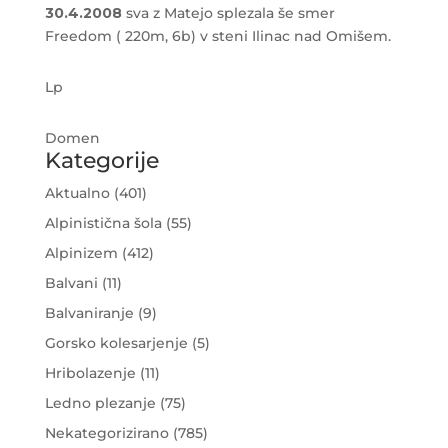
30.4.2008
sva z Matejo splezala še smer
Freedom ( 220m, 6b) v steni Ilinac nad Omišem.
Lp
Domen
Kategorije
Aktualno
(401)
Alpinistična šola
(55)
Alpinizem
(412)
Balvani
(11)
Balvaniranje
(9)
Gorsko kolesarjenje
(5)
Hribolazenje
(11)
Ledno plezanje
(75)
Nekategorizirano
(785)