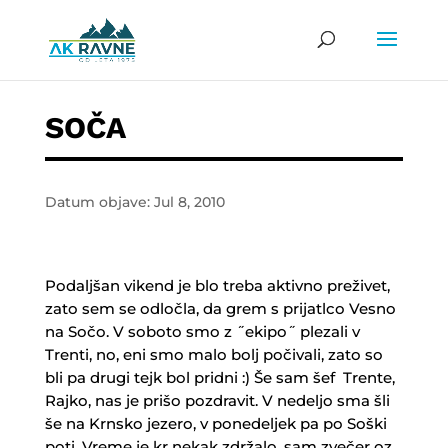
SOČA
Datum objave: Jul 8, 2010
Podaljšan vikend je blo treba aktivno preživet,
zato sem se odločla, da grem s prijatlco Vesno
na Sočo. V soboto smo z ˝ekipo˝ plezali v
Trenti, no, eni smo malo bolj počivali, zato so
bli pa drugi tejk bol pridni :) Še sam šef Trente,
Rajko, nas je prišo pozdravit. V nedeljo sma šli
še na Krnsko jezero, v ponedeljek pa po Soški
poti. Vreme je kr nekak zdržalo, sam zvečer oz.