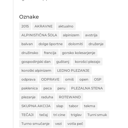
Oznake
2015
AKRAVNE
aktualno
ALPINISTIČNA ŠOLA
alpinizem
avstrija
balvan
dolge športne
dolomiti
druženje
družinsko
francija
gorsko kolesarjenje
gospodinjski dan
guštanj
korošci plezajo
koroški alpinizem
LEDNO PLEZANJE
odprava
ODPRAVE
omiš
open
OSP
paklenica
peca
peru
PLEZALNA STENA
plezanje
raduha
ROTEWAND
SKUPNA AKCIJA
slap
tabor
tekma
TEČAJI
tečaj
tri cine
triglav
Turni smuk
Turno smučanje
vezi
votla peč