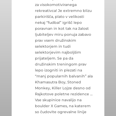
za visokomotiviranega
rekreativca! Je extremno blizu
parkirišča, plato v velikosti
nekaj “fudbal” igrišč lepo
poravnan in kot tak na žalost
ljubiteljev miru ponuja zabavo
prav vsem družinskim
selektorjem in tudi
selektorjevim najboljšim
prijateljem. Se pa da
družinskim treningom prav
lepo izogniti in plezati na
“manj popularnih balvanih” ala
Khamasutra Boy, Stoned
Monkey, Killer Lojze desno od
Rajkotove poletne rezidence …
Vse skupinice navalijo na
boulder X Games, na katerem
so čudovite ogrevalne linije