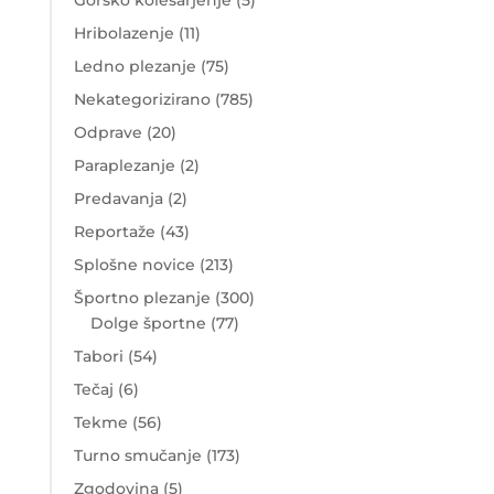
Gorsko kolesarjenje
(5)
Hribolazenje
(11)
Ledno plezanje
(75)
Nekategorizirano
(785)
Odprave
(20)
Paraplezanje
(2)
Predavanja
(2)
Reportaže
(43)
Splošne novice
(213)
Športno plezanje
(300)
Dolge športne
(77)
Tabori
(54)
Tečaj
(6)
Tekme
(56)
Turno smučanje
(173)
Zgodovina
(5)