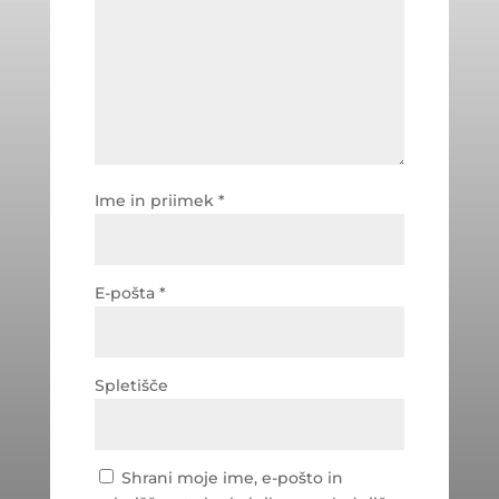
Ime in priimek
*
E-pošta
*
Spletišče
Shrani moje ime, e-pošto in