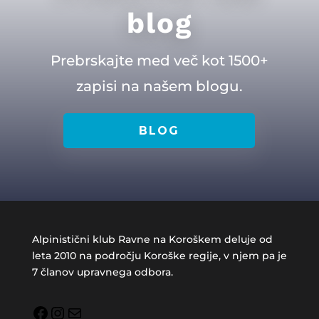
blog
Prebrskajte med več kot 1500+
zapisi na našem blogu.
BLOG
Alpinistični klub Ravne na Koroškem deluje od
leta 2010 na področju Koroške regije, v njem pa je
7 članov upravnega odbora.
Facebook
Instagram
Mail