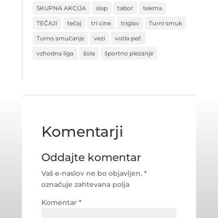
SKUPNA AKCIJA
slap
tabor
tekma
TEČAJI
tečaj
tri cine
triglav
Turni smuk
Turno smučanje
vezi
votla peč
vzhodna liga
šola
športno plezanje
Komentarji
Oddajte komentar
Vaš e-naslov ne bo objavljen.
*
označuje zahtevana polja
Komentar
*