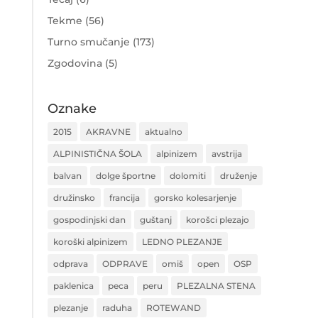
Tekme
(56)
Turno smučanje
(173)
Zgodovina
(5)
Oznake
2015
AKRAVNE
aktualno
ALPINISTIČNA ŠOLA
alpinizem
avstrija
balvan
dolge športne
dolomiti
druženje
družinsko
francija
gorsko kolesarjenje
gospodinjski dan
guštanj
korošci plezajo
koroški alpinizem
LEDNO PLEZANJE
odprava
ODPRAVE
omiš
open
OSP
paklenica
peca
peru
PLEZALNA STENA
plezanje
raduha
ROTEWAND