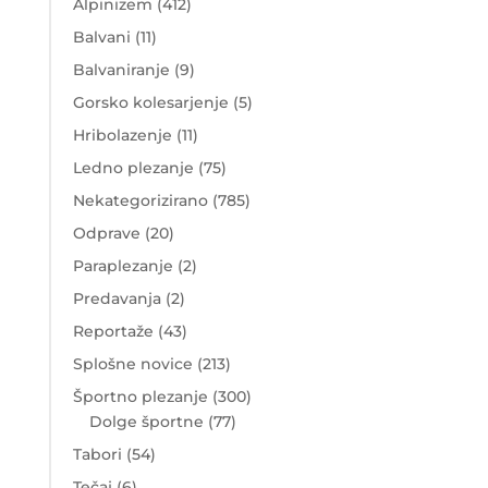
Alpinizem
(412)
Balvani
(11)
Balvaniranje
(9)
Gorsko kolesarjenje
(5)
Hribolazenje
(11)
Ledno plezanje
(75)
Nekategorizirano
(785)
Odprave
(20)
Paraplezanje
(2)
Predavanja
(2)
Reportaže
(43)
Splošne novice
(213)
Športno plezanje
(300)
Dolge športne
(77)
Tabori
(54)
Tečaj
(6)