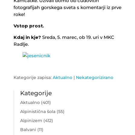
Kamčatke. Uživali bomo ob čudovitih
fotografijah gorskega sveta s komentarji iz prve
roke!
Vstop prost.
Kdaj in kje?
Sreda, 5. marec, ob 19. uri v MKC
Radlje.
Kategorije zapisa:
Aktualno
|
Nekategorizirano
Kategorije
Aktualno
(401)
Alpinistična šola
(55)
Alpinizem
(412)
Balvani
(11)