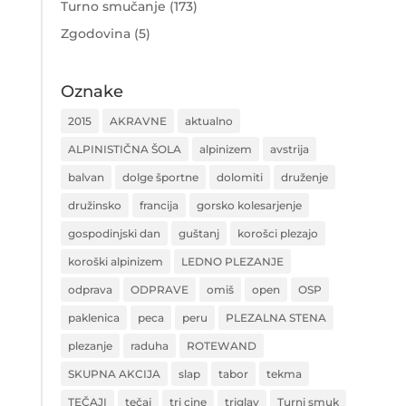
Turno smučanje
(173)
Zgodovina
(5)
Oznake
2015
AKRAVNE
aktualno
ALPINISTIČNA ŠOLA
alpinizem
avstrija
balvan
dolge športne
dolomiti
druženje
družinsko
francija
gorsko kolesarjenje
gospodinjski dan
guštanj
korošci plezajo
koroški alpinizem
LEDNO PLEZANJE
odprava
ODPRAVE
omiš
open
OSP
paklenica
peca
peru
PLEZALNA STENA
plezanje
raduha
ROTEWAND
SKUPNA AKCIJA
slap
tabor
tekma
TEČAJI
tečaj
tri cine
triglav
Turni smuk