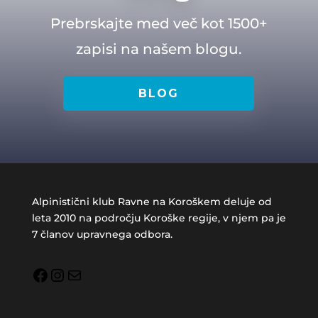
Prebrskajte med več kot 1500+
zapisi na našem blogu.
BLOG
Alpinistični klub Ravne na Koroškem deluje od
leta 2010 na področju Koroške regije, v njem pa je
7 članov upravnega odbora.
Facebook
Instagram
Mail