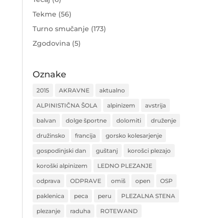
Tekme
(56)
Turno smučanje
(173)
Zgodovina
(5)
Oznake
2015
AKRAVNE
aktualno
ALPINISTIČNA ŠOLA
alpinizem
avstrija
balvan
dolge športne
dolomiti
druženje
družinsko
francija
gorsko kolesarjenje
gospodinjski dan
guštanj
korošci plezajo
koroški alpinizem
LEDNO PLEZANJE
odprava
ODPRAVE
omiš
open
OSP
paklenica
peca
peru
PLEZALNA STENA
plezanje
raduha
ROTEWAND