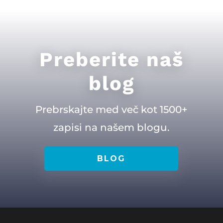
Preberite naš
blog
Prebrskajte med več kot 1500+
zapisi na našem blogu.
BLOG