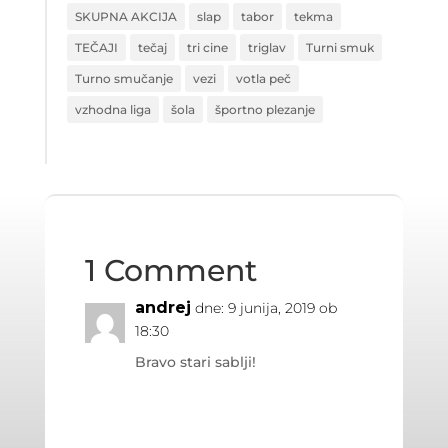
SKUPNA AKCIJA
slap
tabor
tekma
TEČAJI
tečaj
tri cine
triglav
Turni smuk
Turno smučanje
vezi
votla peč
vzhodna liga
šola
športno plezanje
1 Comment
andrej
dne: 9 junija, 2019 ob
18:30
Bravo stari sablji!