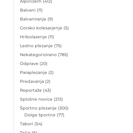
Alpinizem
(412)
Balvani
(11)
Balvaniranje
(9)
Gorsko kolesarjenje
(5)
Hribolazenje
(11)
Ledno plezanje
(75)
Nekategorizirano
(785)
Odprave
(20)
Paraplezanje
(2)
Predavanja
(2)
Reportaže
(43)
Splošne novice
(213)
Športno plezanje
(300)
Dolge športne
(77)
Tabori
(54)
Tečaj
(6)