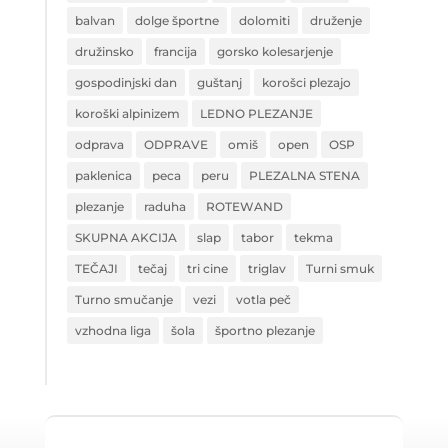
balvan
dolge športne
dolomiti
druženje
družinsko
francija
gorsko kolesarjenje
gospodinjski dan
guštanj
korošci plezajo
koroški alpinizem
LEDNO PLEZANJE
odprava
ODPRAVE
omiš
open
OSP
paklenica
peca
peru
PLEZALNA STENA
plezanje
raduha
ROTEWAND
SKUPNA AKCIJA
slap
tabor
tekma
TEČAJI
tečaj
tri cine
triglav
Turni smuk
Turno smučanje
vezi
votla peč
vzhodna liga
šola
športno plezanje