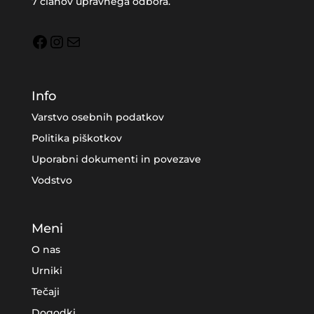
7 članov upravnega odbora.
Facebook
Instagram
Mail
Info
Varstvo osebnih podatkov
Politika piškotkov
Uporabni dokumenti in povezave
Vodstvo
Meni
O nas
Urniki
Tečaji
Dogodki