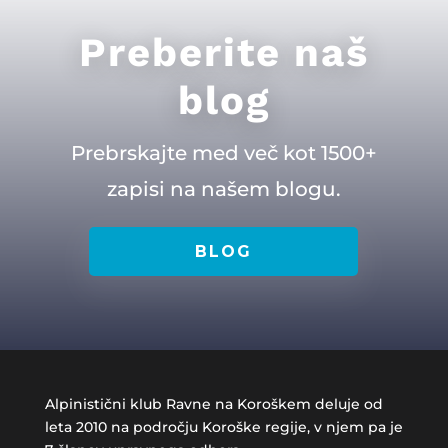
Preberite naš
blog
Prebrskajte med več kot 1500+
zapisi na našem blogu.
BLOG
Alpinistični klub Ravne na Koroškem deluje od
leta 2010 na področju Koroške regije, v njem pa je