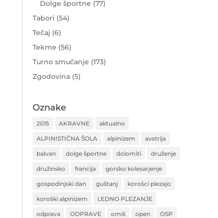
Dolge športne
(77)
Tabori
(54)
Tečaj
(6)
Tekme
(56)
Turno smučanje
(173)
Zgodovina
(5)
Oznake
2015
AKRAVNE
aktualno
ALPINISTIČNA ŠOLA
alpinizem
avstrija
balvan
dolge športne
dolomiti
druženje
družinsko
francija
gorsko kolesarjenje
gospodinjski dan
guštanj
korošci plezajo
koroški alpinizem
LEDNO PLEZANJE
odprava
ODPRAVE
omiš
open
OSP