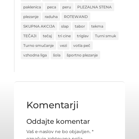
paklenica
peca
peru
PLEZALNA STENA
plezanje
raduha
ROTEWAND
SKUPNA AKCIJA
slap
tabor
tekma
TEČAJI
tečaj
tri cine
triglav
Turni smuk
Turno smučanje
vezi
votla peč
vzhodna liga
šola
športno plezanje
Komentarji
Oddajte komentar
Vaš e-naslov ne bo objavljen.
*
označuje zahtevana polja