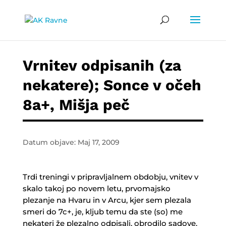
Vrnitev odpisanih (za
nekatere); Sonce v očeh
8a+, Mišja peč
Datum objave: Maj 17, 2009
Trdi treningi v pripravljalnem obdobju, vnitev v
skalo takoj po novem letu, prvomajsko
plezanje na Hvaru in v Arcu, kjer sem plezala
smeri do 7c+, je, kljub temu da ste (so) me
nekateri že plezalno odpisali, obrodilo sadove.