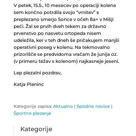
V petek, 15.5., 10 mesecev po operaciji kolena
sem končno potrdila svojo “vrnitev” s
preplezano smerjo Sonce v očeh 8a+ v Mišji
peči. Žal se prvih dveh tekem za državno
prvenstvo po nasvetu ortopeda nisem
udeležila, ker v teh dneh še pričakujem manjši
operativni poseg v kolenu. Na tekmovalno
prizorišče se predvidoma vračam že junija oz.
(v primeru težav s kolenom) najkasneje jeseni.
Lep plezalni pozdrav,
Katja Planinc
Kategorije zapisa:
Aktualno
|
Splošne novice
|
Športno plezanje
Kategorije