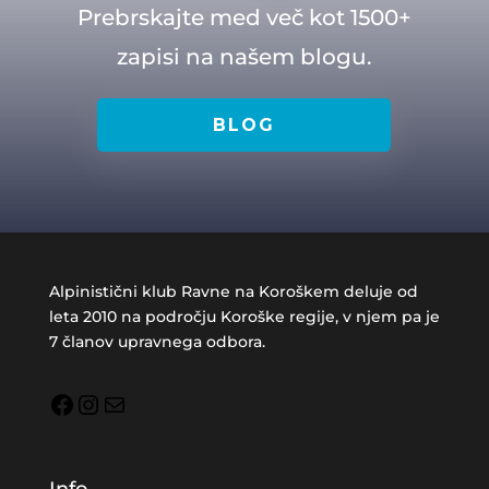
Prebrskajte med več kot 1500+
zapisi na našem blogu.
BLOG
Alpinistični klub Ravne na Koroškem deluje od
leta 2010 na področju Koroške regije, v njem pa je
7 članov upravnega odbora.
Facebook
Instagram
Mail
Info