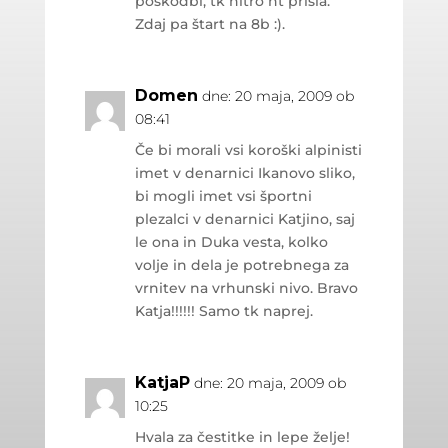
poškodbi, tk hitro nt prišla.
Zdaj pa štart na 8b :).
Domen
dne: 20 maja, 2009 ob
08:41
Če bi morali vsi koroški alpinisti
imet v denarnici Ikanovo sliko,
bi mogli imet vsi športni
plezalci v denarnici Katjino, saj
le ona in Duka vesta, kolko
volje in dela je potrebnega za
vrnitev na vrhunski nivo. Bravo
Katja!!!!!! Samo tk naprej.
KatjaP
dne: 20 maja, 2009 ob
10:25
Hvala za čestitke in lepe želje!