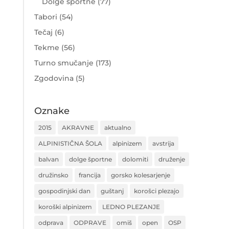
Dolge športne
(77)
Tabori
(54)
Tečaj
(6)
Tekme
(56)
Turno smučanje
(173)
Zgodovina
(5)
Oznake
2015
AKRAVNE
aktualno
ALPINISTIČNA ŠOLA
alpinizem
avstrija
balvan
dolge športne
dolomiti
druženje
družinsko
francija
gorsko kolesarjenje
gospodinjski dan
guštanj
korošci plezajo
koroški alpinizem
LEDNO PLEZANJE
odprava
ODPRAVE
omiš
open
OSP