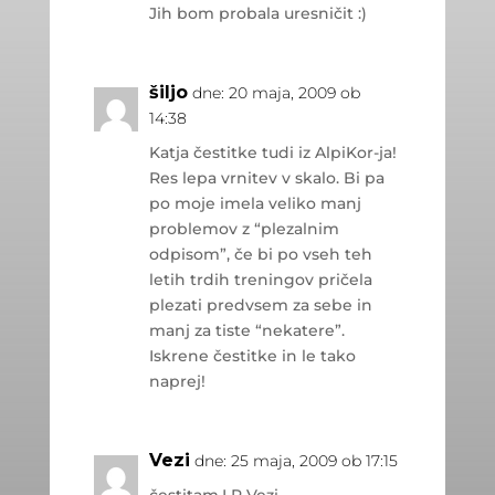
Jih bom probala uresničit :)
šiljo
dne: 20 maja, 2009 ob
14:38
Katja čestitke tudi iz AlpiKor-ja!
Res lepa vrnitev v skalo. Bi pa
po moje imela veliko manj
problemov z “plezalnim
odpisom”, če bi po vseh teh
letih trdih treningov pričela
plezati predvsem za sebe in
manj za tiste “nekatere”.
Iskrene čestitke in le tako
naprej!
Vezi
dne: 25 maja, 2009 ob 17:15
čestitam.LP Vezi