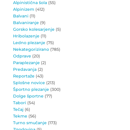
Alpinistična šola
(55)
Alpinizem
(412)
Balvani
(11)
Balvaniranje
(9)
Gorsko kolesarjenje
(5)
Hribolazenje
(11)
Ledno plezanje
(75)
Nekategorizirano
(785)
Odprave
(20)
Paraplezanje
(2)
Predavanja
(2)
Reportaže
(43)
Splošne novice
(213)
Športno plezanje
(300)
Dolge športne
(77)
Tabori
(54)
Tečaj
(6)
Tekme
(56)
Turno smučanje
(173)
Zgodovina
(5)