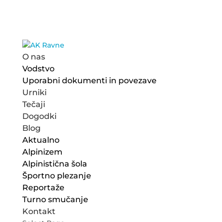
O nas
Vodstvo
Uporabni dokumenti in povezave
Urniki
Tečaji
Dogodki
Blog
Aktualno
Alpinizem
Alpinistična šola
Športno plezanje
Reportaže
Turno smučanje
Kontakt