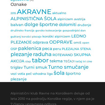
Oznake
AKRAVNE
aktualno
2015
ALPINISTIČNA ŠOLA
alpinizem
avstrija
dolge športne
dolomiti
balvan
druženje
družinsko
francija
gorsko kolesarjenje
gospodinjski dan
LEDNO
koroški alpinizem
guštanj
korošci plezajo
ODPRAVE
PLEZANJE
odprava
omiš
open
paklenica
peca
peru
OSP
PLEZALNA STENA
plezanje
raduha
SKUPNA
ROTEWAND
tabor
tekma
AKCIJA
TEČAJI
slap
tečaj
tri cine
Turno smučanje
Turni smuk
triglav
šola
športno
vezi
votla peč
vzhodna liga
plezanje
Alpinistični klub Ravne na Koroškem deluje od
leta 2010 na področju Koroške regije, v njem pa je
7 članov upravnega odbora.