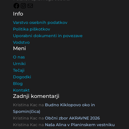
Facebook
Instagram
Mail
Info
Varstvo osebnih podatkov
Politika piškotkov
Uporabni dokumenti in povezave
Vodstvo
Meni
O nas
Urniki
Tečaji
Dogodki
Blog
Kontakt
Zadnji komentarji
Kristina Kac
na
Budno Kiklopovo oko in
Spomin(čica)
Kristina Kac
na
Občni zbor AKRAVNE 2026
Kristina Kac
na
Naša Alina v Planinskem vestniku