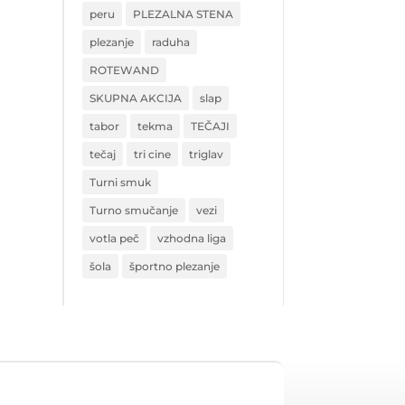
peru
PLEZALNA STENA
plezanje
raduha
ROTEWAND
SKUPNA AKCIJA
slap
tabor
tekma
TEČAJI
tečaj
tri cine
triglav
Turni smuk
Turno smučanje
vezi
votla peč
vzhodna liga
šola
športno plezanje