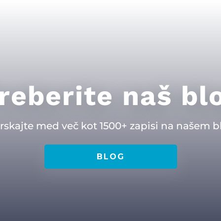
reberite naš bl
rskajte med več kot 1500+ zapisi na našem b
BLOG