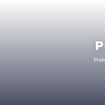
P
Preb