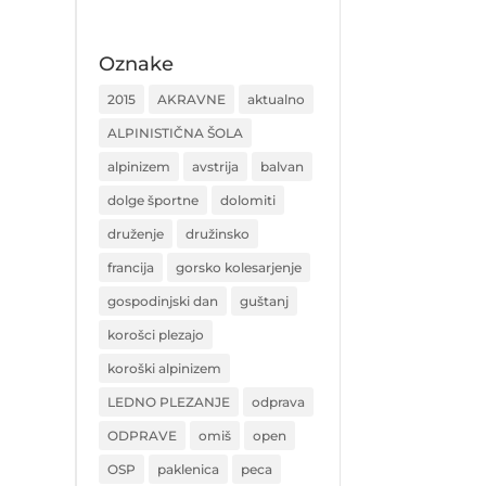
Oznake
2015
AKRAVNE
aktualno
ALPINISTIČNA ŠOLA
alpinizem
avstrija
balvan
dolge športne
dolomiti
druženje
družinsko
francija
gorsko kolesarjenje
gospodinjski dan
guštanj
korošci plezajo
koroški alpinizem
LEDNO PLEZANJE
odprava
ODPRAVE
omiš
open
OSP
paklenica
peca