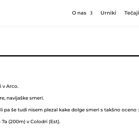
O nas
Urniki
Tečaj
 v Arco.
, navijaške smeri.
li pa še tudi nisem plezal kake dolge smeri s takšno oceno :
 7a (200m) v Colodri (Est).