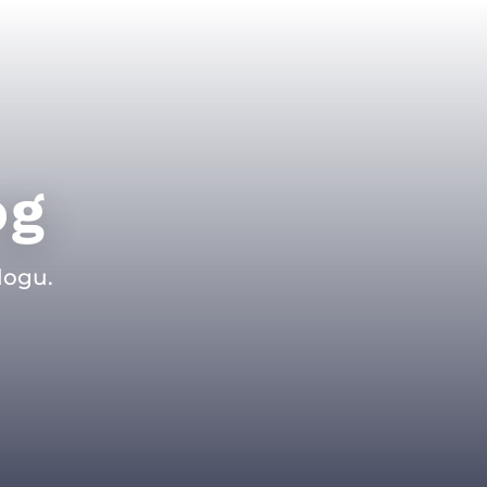
og
logu.