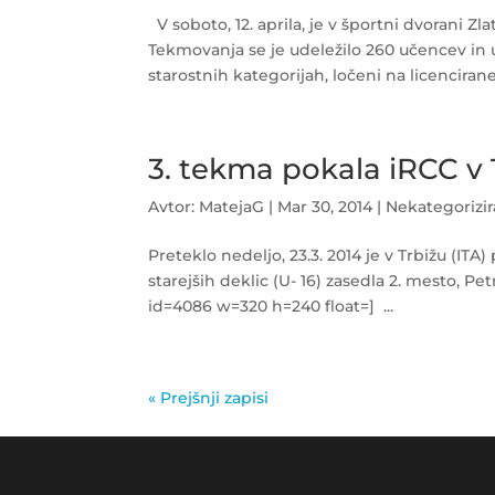
V soboto, 12. aprila, je v športni dvorani 
Tekmovanja se je udeležilo 260 učencev in 
starostnih kategorijah, ločeni na licencirane.
3. tekma pokala iRCC v 
Avtor:
MatejaG
|
Mar 30, 2014
|
Nekategorizi
Preteklo nedeljo, 23.3. 2014 je v Trbižu (ITA)
starejših deklic (U- 16) zasedla 2. mesto, Pet
id=4086 w=320 h=240 float=] ...
« Prejšnji zapisi