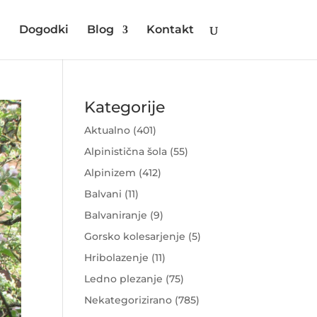
i
Dogodki
Blog
Kontakt
Kategorije
Aktualno
(401)
Alpinistična šola
(55)
Alpinizem
(412)
Balvani
(11)
Balvaniranje
(9)
Gorsko kolesarjenje
(5)
Hribolazenje
(11)
Ledno plezanje
(75)
Nekategorizirano
(785)