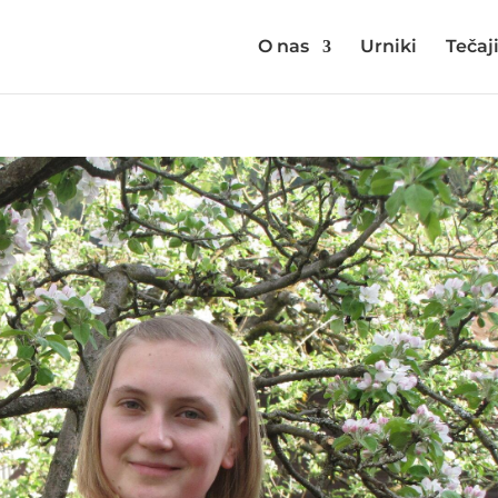
O nas
Urniki
Tečaj