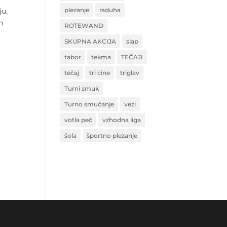
plezanje
raduha
ju.
eh
ROTEWAND
SKUPNA AKCIJA
slap
tabor
tekma
TEČAJI
tečaj
tri cine
triglav
Turni smuk
Turno smučanje
vezi
votla peč
vzhodna liga
šola
športno plezanje