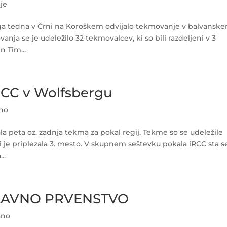
je
čnega tedna v Črni na Koroškem odvijalo tekmovanje v balvansk
nja se je udeležilo 32 tekmovalcev, ki so bili razdeljeni v 3
n Tim...
RCC v Wolfsbergu
ano
ala peta oz. zadnja tekma za pokal regij. Tekme so se udeležile
i si je priplezala 3. mesto. V skupnem seštevku pokala iRCC sta s
..
AVNO PRVENSTVO
ano