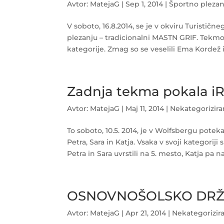
Avtor:
MatejaG
|
Sep 1, 2014
|
Športno plezan
V soboto, 16.8.2014, se je v okviru Turisti
plezanju – tradicionalni MASTN GRIF. Tekmova
kategorije. Zmag so se veselili Ema Kordež i
Zadnja tekma pokala i
Avtor:
MatejaG
|
Maj 11, 2014
|
Nekategorizir
To soboto, 10.5. 2014, je v Wolfsbergu potek
Petra, Sara in Katja. Vsaka v svoji kategorij
Petra in Sara uvrstili na 5. mesto, Katja pa na.
OSNOVNOŠOLSKO DRŽ
Avtor:
MatejaG
|
Apr 21, 2014
|
Nekategorizir