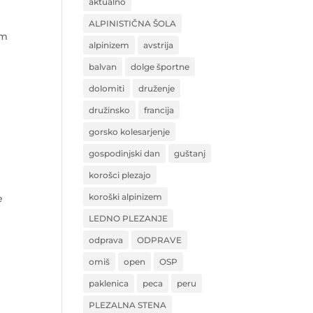
aktualno
ALPINISTIČNA ŠOLA
em
alpinizem
avstrija
balvan
dolge športne
dolomiti
druženje
družinsko
francija
gorsko kolesarjenje
gospodinjski dan
guštanj
korošci plezajo
koroški alpinizem
e
LEDNO PLEZANJE
odprava
ODPRAVE
omiš
open
OSP
paklenica
peca
peru
PLEZALNA STENA