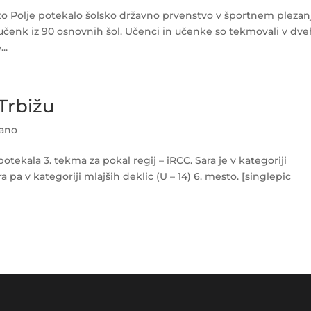
Zlato Polje potekalo šolsko državno prvenstvo v športnem plezan
učenk iz 90 osnovnih šol. Učenci in učenke so tekmovali v dv
..
Trbižu
rano
 potekala 3. tekma za pokal regij – iRCC. Sara je v kategoriji
ra pa v kategoriji mlajših deklic (U – 14) 6. mesto. [singlepic