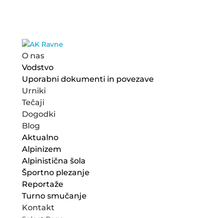
O nas
Vodstvo
Uporabni dokumenti in povezave
Urniki
Tečaji
Dogodki
Blog
Aktualno
Alpinizem
Alpinistična šola
Športno plezanje
Reportaže
Turno smučanje
Kontakt