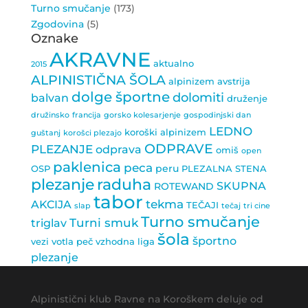
Turno smučanje
(173)
Zgodovina
(5)
Oznake
AKRAVNE
aktualno
2015
ALPINISTIČNA ŠOLA
alpinizem
avstrija
dolge športne
dolomiti
balvan
druženje
družinsko
francija
gorsko kolesarjenje
gospodinjski dan
LEDNO
koroški alpinizem
guštanj
korošci plezajo
ODPRAVE
PLEZANJE
odprava
omiš
open
paklenica
peca
peru
OSP
PLEZALNA STENA
plezanje
raduha
SKUPNA
ROTEWAND
tabor
tekma
AKCIJA
TEČAJI
slap
tečaj
tri cine
Turno smučanje
Turni smuk
triglav
šola
športno
vezi
votla peč
vzhodna liga
plezanje
Alpinistični klub Ravne na Koroškem deluje od