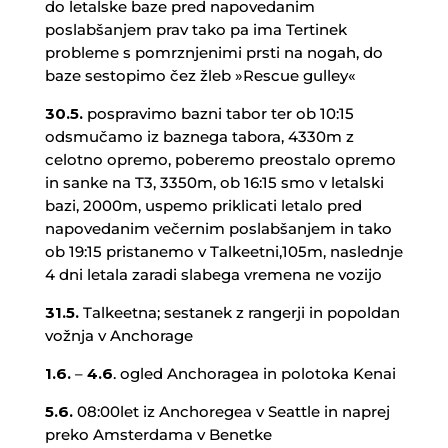
do letalske baze pred napovedanim
poslabšanjem prav tako pa ima Tertinek
probleme s pomrznjenimi prsti na nogah, do
baze sestopimo čez žleb »Rescue gulley«
30.5.
pospravimo bazni tabor ter ob 10:15
odsmučamo iz baznega tabora, 4330m z
celotno opremo, poberemo preostalo opremo
in sanke na T3, 3350m, ob 16:15 smo v letalski
bazi, 2000m, uspemo priklicati letalo pred
napovedanim večernim poslabšanjem in tako
ob 19:15 pristanemo v Talkeetni,105m, naslednje
4 dni letala zaradi slabega vremena ne vozijo
31.5.
Talkeetna; sestanek z rangerji in popoldan
vožnja v Anchorage
1.6.
–
4.6
. ogled Anchoragea in polotoka Kenai
5.6.
08:00let iz Anchoregea v Seattle in naprej
preko Amsterdama v Benetke