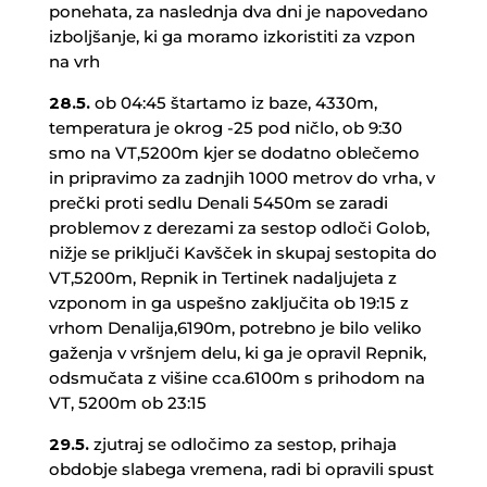
ponehata, za naslednja dva dni je napovedano
izboljšanje, ki ga moramo izkoristiti za vzpon
na vrh
28.5.
ob 04:45 štartamo iz baze, 4330m,
temperatura je okrog -25 pod ničlo, ob 9:30
smo na VT,5200m kjer se dodatno oblečemo
in pripravimo za zadnjih 1000 metrov do vrha, v
prečki proti sedlu Denali 5450m se zaradi
problemov z derezami za sestop odloči Golob,
nižje se priključi Kavšček in skupaj sestopita do
VT,5200m, Repnik in Tertinek nadaljujeta z
vzponom in ga uspešno zaključita ob 19:15 z
vrhom Denalija,6190m, potrebno je bilo veliko
gaženja v vršnjem delu, ki ga je opravil Repnik,
odsmučata z višine cca.6100m s prihodom na
VT, 5200m ob 23:15
29.5.
zjutraj se odločimo za sestop, prihaja
obdobje slabega vremena, radi bi opravili spust