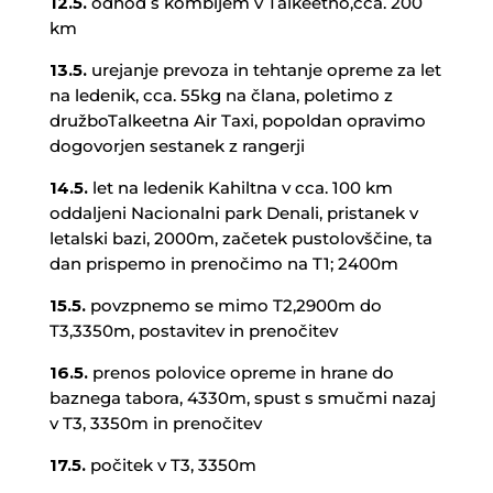
12.5.
odhod s kombijem v Talkeetno,cca. 200
km
13.5.
urejanje prevoza in tehtanje opreme za let
na ledenik, cca. 55kg na člana, poletimo z
družboTalkeetna Air Taxi, popoldan opravimo
dogovorjen sestanek z rangerji
14.5.
let na ledenik Kahiltna v cca. 100 km
oddaljeni Nacionalni park Denali, pristanek v
letalski bazi, 2000m, začetek pustolovščine, ta
dan prispemo in prenočimo na T1; 2400m
15.5.
povzpnemo se mimo T2,2900m do
T3,3350m, postavitev in prenočitev
16.5.
prenos polovice opreme in hrane do
baznega tabora, 4330m, spust s smučmi nazaj
v T3, 3350m in prenočitev
17.5.
počitek v T3, 3350m