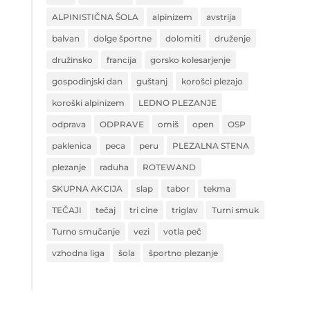
ALPINISTIČNA ŠOLA
alpinizem
avstrija
balvan
dolge športne
dolomiti
druženje
družinsko
francija
gorsko kolesarjenje
gospodinjski dan
guštanj
korošci plezajo
koroški alpinizem
LEDNO PLEZANJE
odprava
ODPRAVE
omiš
open
OSP
paklenica
peca
peru
PLEZALNA STENA
plezanje
raduha
ROTEWAND
SKUPNA AKCIJA
slap
tabor
tekma
TEČAJI
tečaj
tri cine
triglav
Turni smuk
Turno smučanje
vezi
votla peč
vzhodna liga
šola
športno plezanje