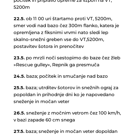
počitek in pripravo opreme za vzpon na VT,
5200m
22.5.
ob 11 00 uri štartamo proti VT, 5200m,
smer vodi nad bazo čez 300m flanko, katera je
opremljena z fiksnimi vrvmi nato sledi lep
skalno-snežni greben vse do VT,5200m,
postavitev šotora in prenočitev
23.5.
po mrzli noči sestopimo do baze čez žleb
»Rescue gulley«, Repnik ga presmuča
24.5.
baza; počitek in smučanje nad bazo
25.5.
baza; utrditev šotorov in snežnih ograj za
popoldan in prihodnje dni ko je napovedano
sneženje in močan veter
26.5.
sneženje z močnim vetrom čez 100 km/h,
v bazi zapade 60 cm snega
27.5.
baza; sneženje in močan veter dopoldan