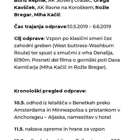
Boris Repnik
, AK Slovenj Gradec;
Grega
Kavšček
, AK Ravne na Koroškem;
Rožle
Bregar, Miha Kačič
Čas trajanja odprave:
10.5.2019 – 6.6.2019
Cilj odprave
: Vzpon po klasični smeri čez
zahodni greben (West buttress-Washburn
Route) ter spust s smučmi z vrha Denalija,
6190m. Posneti del filma o gorniški poti Dava
Karničarja (Miha Kačič in Rožle Bregar).
Kronološki pregled odprave:
10.5.
odhod iz letališča v Benetkah preko
Amsterdama in Minneapolisa s pristankom v
Anchorageu – Aljaska, namestitev v hotel
11.5.
nabava opreme in hrane za vzpon