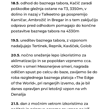
18.5.
odhod do baznega tabora, Kačič zaradi
poškodbe gležnja ostane na T3, 3350m, v
dolino in nazaj v Talkeetno ga pospremijo
Karničar, Ambrožič in Bregar in s tem zaključijo
odpravo pred odhodom pomagajo do končne
postavitve baznega tabora na 4330m
19.5.
ureditev baznega tabora, z vzponom
nadaljujejo Tertinek, Repnik, Kavšček, Golob
20.5.
nočno sneženje lepo izkoristimo za
aklimatizacijo in se popoldan vzpnemo cca.
400m v smeri Messnerjeve smeri, nagrada
odličen spust po celcu do baze, zavijemo še do
roba razglednega baznega platoja »The Edge
of the World«, pri rangerjih izvemo, da je bil
danes opravljen prvi letošnji vzpon na vrh
Denalija
21.5.
dan z močnim vetrom izkoristimo za