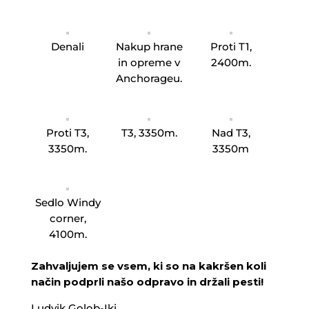
Denali
Nakup hrane
Proti T1,
in opreme v
2400m.
Anchorageu.
Proti T3,
T3, 3350m.
Nad T3,
3350m.
3350m
Sedlo Windy
corner,
4100m.
Zahvaljujem se vsem, ki so na kakršen koli
način podprli našo odpravo in držali pesti!
Ludvik Golob-Iki