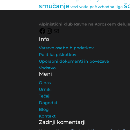
š
smučanje
vezi
votla peč
vzhodna liga
Alpinistični klub Ravne na Koroškem deluje
Facebook
Instagram
Mail
Info
Varstvo osebnih podatkov
Politika piškotkov
Uporabni dokumenti in povezave
Vodstvo
Meni
O nas
Urniki
Tečaji
Dogodki
Blog
Kontakt
Zadnji komentarji