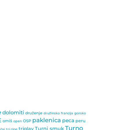
e
dolomiti
druženje
družinsko
francija
gorsko
paklenica
E
peca
peru
omiš
OSP
open
Turno
Turni smuk
triglav
ečaj
tri cine