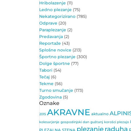
Hribolazenje
(11)
Ledno plezanje
(75)
Nekategorizirano
(785)
Odprave
(20)
Paraplezanje
(2)
Predavanja
(2)
Reportaže
(43)
Splošne novice
(213)
Športno plezanje
(300)
Dolge športne
(77)
Tabori
(54)
Tečaj
(6)
Tekme
(56)
Turno smučanje
(173)
Zgodovina
(5)
Oznake
AKRAVNE
ALPINI
aktualno
2015
kolesarjenje
gospodinjski dan
guštanj
korošci plezajo
plezanje
raduha
PLEZALNA STENA