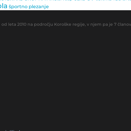
ola
športno plezanje
 od leta 2010 na področju Koroške regije, v njem pa je 7 član