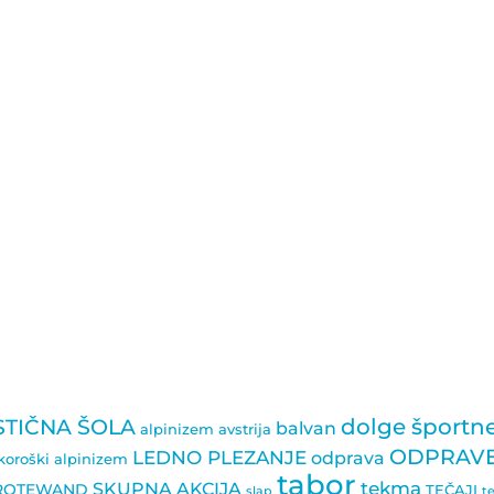
dolge športn
STIČNA ŠOLA
balvan
alpinizem
avstrija
ODPRAV
LEDNO PLEZANJE
odprava
koroški alpinizem
tabor
tekma
SKUPNA AKCIJA
ROTEWAND
TEČAJI
slap
t