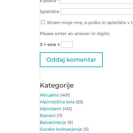
E-pošta
*
Spletišče
Shrani moje ime, e-pošto in spletišče v 
Please enter an answer in digits:
3 × one =
Kategorije
Aktualno
(401)
Alpinistična šola
(55)
Alpinizem
(412)
Balvani
(11)
Balvaniranje
(9)
Gorsko kolesarjenje
(5)