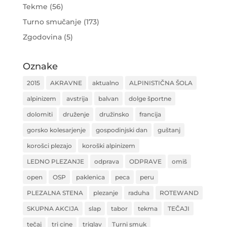
Tekme
(56)
Turno smučanje
(173)
Zgodovina
(5)
Oznake
2015
AKRAVNE
aktualno
ALPINISTIČNA ŠOLA
alpinizem
avstrija
balvan
dolge športne
dolomiti
druženje
družinsko
francija
gorsko kolesarjenje
gospodinjski dan
guštanj
korošci plezajo
koroški alpinizem
LEDNO PLEZANJE
odprava
ODPRAVE
omiš
open
OSP
paklenica
peca
peru
PLEZALNA STENA
plezanje
raduha
ROTEWAND
SKUPNA AKCIJA
slap
tabor
tekma
TEČAJI
tečaj
tri cine
triglav
Turni smuk