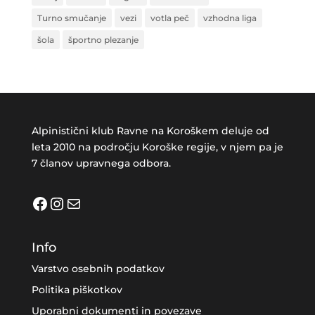
Turno smučanje
vezi
votla peč
vzhodna liga
šola
športno plezanje
Alpinistični klub Ravne na Koroškem deluje od
leta 2010 na področju Koroške regije, v njem pa je
7 članov upravnega odbora.
Facebook
Instagram
Mail
Info
Varstvo osebnih podatkov
Politika piškotkov
Uporabni dokumenti in povezave