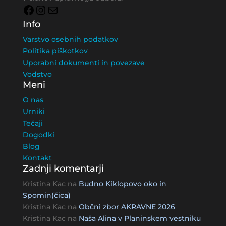
Facebook
Instagram
Mail
Info
Varstvo osebnih podatkov
Politika piškotkov
Uporabni dokumenti in povezave
Vodstvo
Meni
O nas
Urniki
Tečaji
Dogodki
Blog
Kontakt
Zadnji komentarji
Kristina Kac
na
Budno Kiklopovo oko in
Spomin(čica)
Kristina Kac
na
Občni zbor AKRAVNE 2026
Kristina Kac
na
Naša Alina v Planinskem vestniku