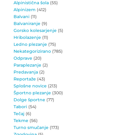
Alpinistična šola
(55)
Alpinizem
(412)
Balvani
(11)
Balvaniranje
(9)
Gorsko kolesarjenje
(5)
Hribolazenje
(11)
Ledno plezanje
(75)
Nekategorizirano
(785)
Odprave
(20)
Paraplezanje
(2)
Predavanja
(2)
Reportaže
(43)
Splošne novice
(213)
Športno plezanje
(300)
Dolge športne
(77)
Tabori
(54)
Tečaj
(6)
Tekme
(56)
Turno smučanje
(173)
Zgodovina
(5)