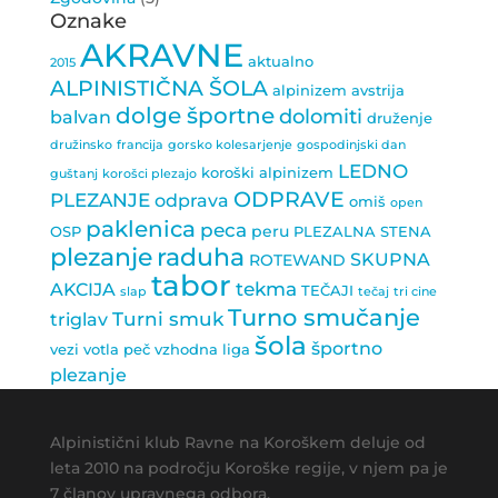
Oznake
AKRAVNE
aktualno
2015
ALPINISTIČNA ŠOLA
alpinizem
avstrija
dolge športne
dolomiti
balvan
druženje
družinsko
francija
gorsko kolesarjenje
gospodinjski dan
LEDNO
koroški alpinizem
guštanj
korošci plezajo
ODPRAVE
PLEZANJE
odprava
omiš
open
paklenica
peca
peru
OSP
PLEZALNA STENA
plezanje
raduha
SKUPNA
ROTEWAND
tabor
tekma
AKCIJA
TEČAJI
slap
tečaj
tri cine
Turno smučanje
Turni smuk
triglav
šola
športno
vezi
votla peč
vzhodna liga
plezanje
Alpinistični klub Ravne na Koroškem deluje od
leta 2010 na področju Koroške regije, v njem pa je
7 članov upravnega odbora.