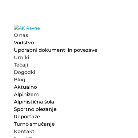
O nas
Vodstvo
Uporabni dokumenti in povezave
Urniki
Tečaji
Dogodki
Blog
Aktualno
Alpinizem
Alpinistična šola
Športno plezanje
Reportaže
Turno smučanje
Kontakt