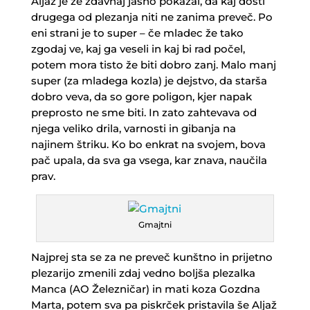
Aljaž je že zdavnaj jasno pokazal, da kaj dosti
drugega od plezanja niti ne zanima preveč. Po
eni strani je to super – če mladec že tako
zgodaj ve, kaj ga veseli in kaj bi rad počel,
potem mora tisto že biti dobro zanj. Malo manj
super (za mladega kozla) je dejstvo, da starša
dobro veva, da so gore poligon, kjer napak
preprosto ne sme biti. In zato zahtevava od
njega veliko drila, varnosti in gibanja na
najinem štriku. Ko bo enkrat na svojem, bova
pač upala, da sva ga vsega, kar znava, naučila
prav.
Gmajtni
Najprej sta se za ne preveč kunštno in prijetno
plezarijo zmenili zdaj vedno boljša plezalka
Manca (AO Železničar) in mati koza Gozdna
Marta, potem sva pa piskrček pristavila še Aljaž