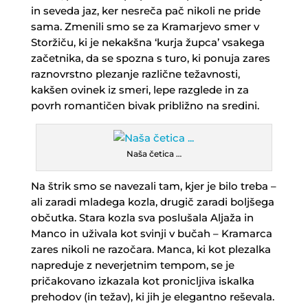
in seveda jaz, ker nesreča pač nikoli ne pride
sama. Zmenili smo se za Kramarjevo smer v
Storžiču, ki je nekakšna ‘kurja župca’ vsakega
začetnika, da se spozna s turo, ki ponuja zares
raznovrstno plezanje različne težavnosti,
kakšen ovinek iz smeri, lepe razglede in za
povrh romantičen bivak približno na sredini.
Naša četica …
Na štrik smo se navezali tam, kjer je bilo treba –
ali zaradi mladega kozla, drugič zaradi boljšega
občutka. Stara kozla sva poslušala Aljaža in
Manco in uživala kot svinji v bučah – Kramarca
zares nikoli ne razočara. Manca, ki kot plezalka
napreduje z neverjetnim tempom, se je
pričakovano izkazala kot pronicljiva iskalka
prehodov (in težav), ki jih je elegantno reševala.