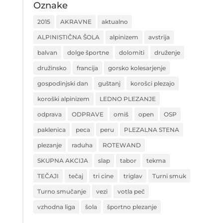
Oznake
2015
AKRAVNE
aktualno
ALPINISTIČNA ŠOLA
alpinizem
avstrija
balvan
dolge športne
dolomiti
druženje
družinsko
francija
gorsko kolesarjenje
gospodinjski dan
guštanj
korošci plezajo
koroški alpinizem
LEDNO PLEZANJE
odprava
ODPRAVE
omiš
open
OSP
paklenica
peca
peru
PLEZALNA STENA
plezanje
raduha
ROTEWAND
SKUPNA AKCIJA
slap
tabor
tekma
TEČAJI
tečaj
tri cine
triglav
Turni smuk
Turno smučanje
vezi
votla peč
vzhodna liga
šola
športno plezanje