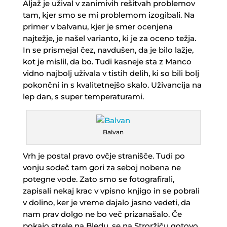
Aljaž je užival v zanimivih rešitvah problemov
tam, kjer smo se mi problemom izogibali. Na
primer v balvanu, kjer je smer ocenjena
najtežje, je našel varianto, ki je za oceno težja.
In se prismejal čez, navdušen, da je bilo lažje,
kot je mislil, da bo. Tudi kasneje sta z Manco
vidno najbolj uživala v tistih delih, ki so bili bolj
pokončni in s kvalitetnejšo skalo. Uživancija na
lep dan, s super temperaturami.
Balvan
Vrh je postal pravo ovčje stranišče. Tudi po
vonju sodeč tam gori za seboj nobena ne
potegne vode. Zato smo se fotografirali,
zapisali nekaj krac v vpisno knjigo in se pobrali
v dolino, ker je vreme dajalo jasno vedeti, da
nam prav dolgo ne bo več prizanašalo. Če
pokajo strele na Bledu, se na Stroržiču gotovo